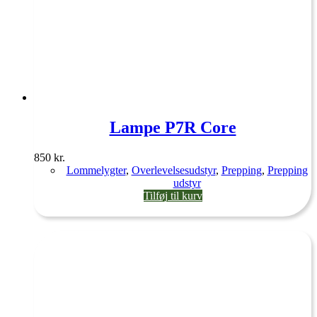
Lampe P7R Core
850
kr.
Lommelygter
,
Overlevelsesudstyr
,
Prepping
,
Prepping
udstyr
Tilføj til kurv