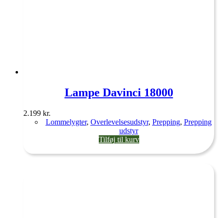
Lampe Davinci 18000
2.199
kr.
Lommelygter
,
Overlevelsesudstyr
,
Prepping
,
Prepping
udstyr
Tilføj til kurv