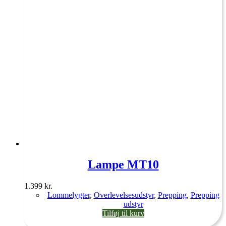
Lampe MT10
1.399
kr.
Lommelygter
,
Overlevelsesudstyr
,
Prepping
,
Prepping
udstyr
Tilføj til kurv