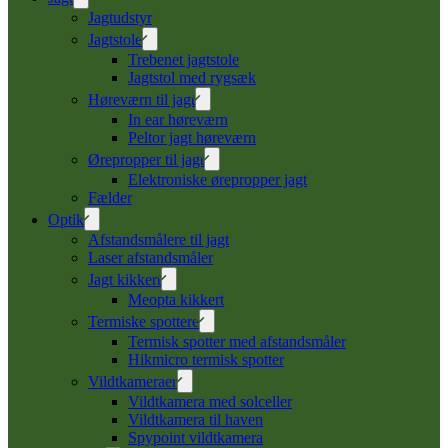
Jagtudstyr
Jagtstole
Trebenet jagtstole
Jagtstol med rygsæk
Høreværn til jagt
In ear høreværn
Peltor jagt høreværn
Ørepropper til jagt
Elektroniske ørepropper jagt
Fælder
Optik
Afstandsmålere til jagt
Laser afstandsmåler
Jagt kikkert
Meopta kikkert
Termiske spottere
Termisk spotter med afstandsmåler
Hikmicro termisk spotter
Vildtkameraer
Vildtkamera med solceller
Vildtkamera til haven
Spypoint vildtkamera