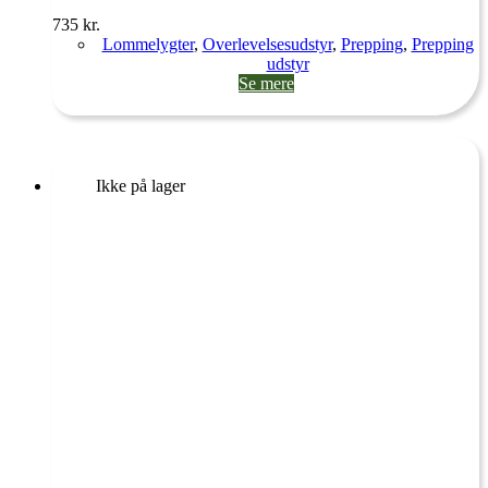
735
kr.
Lommelygter
,
Overlevelsesudstyr
,
Prepping
,
Prepping
udstyr
Se mere
Ikke på lager