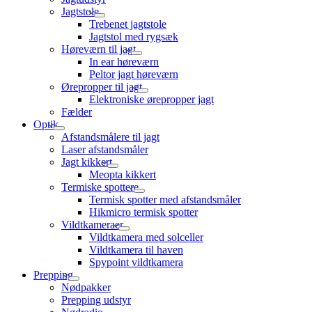
Jagtstole
Trebenet jagtstole
Jagtstol med rygsæk
Høreværn til jagt
In ear høreværn
Peltor jagt høreværn
Ørepropper til jagt
Elektroniske ørepropper jagt
Fælder
Optik
Afstandsmålere til jagt
Laser afstandsmåler
Jagt kikkert
Meopta kikkert
Termiske spottere
Termisk spotter med afstandsmåler
Hikmicro termisk spotter
Vildtkameraer
Vildtkamera med solceller
Vildtkamera til haven
Spypoint vildtkamera
Prepping
Nødpakker
Prepping udstyr