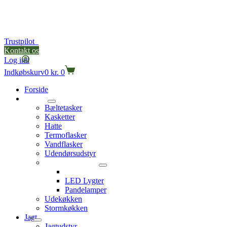
Trustpilot
Kontakt os
Log ind
Indkøbskurv
0
kr.
0
Forside
Outdoor
Bæltetasker
Kasketter
Hatte
Termoflasker
Vandflasker
Udendørsudstyr
Lamper og Lygter
Lommelygter
LED Lygter
Pandelamper
Udekøkken
Stormkøkken
Jagt
Jagtudstyr