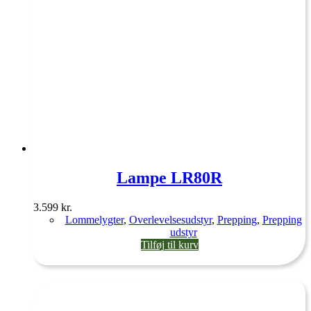
Lampe LR80R
3.599
kr.
Lommelygter
,
Overlevelsesudstyr
,
Prepping
,
Prepping
udstyr
Tilføj til kurv