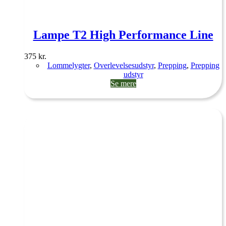
Lampe T2 High Performance Line
375
kr.
Lommelygter
,
Overlevelsesudstyr
,
Prepping
,
Prepping
udstyr
Se mere