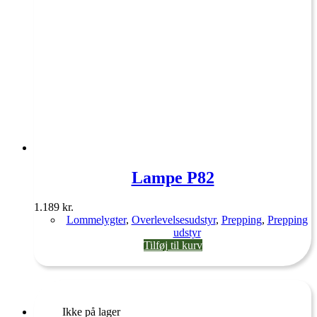
Lampe P82
1.189
kr.
Lommelygter
,
Overlevelsesudstyr
,
Prepping
,
Prepping
udstyr
Tilføj til kurv
Ikke på lager