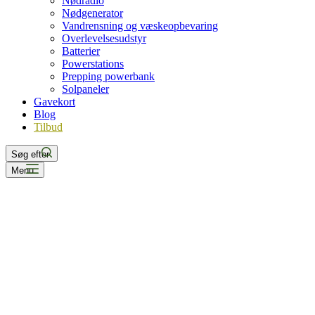
Nødradio
Nødgenerator
Vandrensning og væskeopbevaring
Overlevelsesudstyr
Batterier
Powerstations
Prepping powerbank
Solpaneler
Gavekort
Blog
Tilbud
Søg efter
Menu