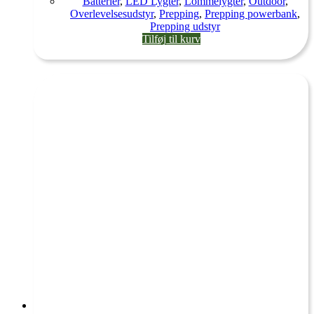
Batterier
,
LED Lygter
,
Lommelygter
,
Outdoor
,
Overlevelsesudstyr
,
Prepping
,
Prepping powerbank
,
Prepping udstyr
Tilføj til kurv