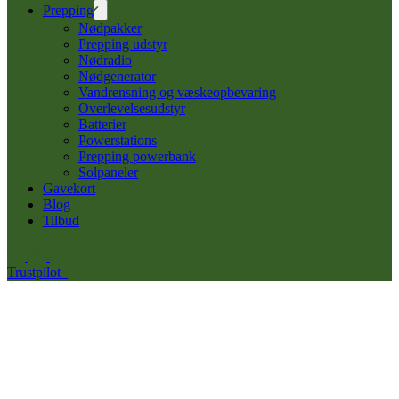
Prepping
Nødpakker
Prepping udstyr
Nødradio
Nødgenerator
Vandrensning og væskeopbevaring
Overlevelsesudstyr
Batterier
Powerstations
Prepping powerbank
Solpaneler
Gavekort
Blog
Tilbud
Trustpilot