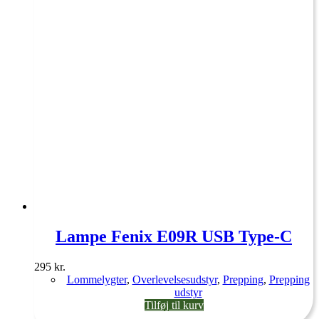
Lampe Fenix E09R USB Type-C
295
kr.
Lommelygter
,
Overlevelsesudstyr
,
Prepping
,
Prepping
udstyr
Tilføj til kurv