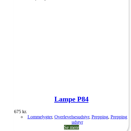
Lampe P84
675
kr.
Lommelygter
,
Overlevelsesudstyr
,
Prepping
,
Prepping
udstyr
Se mere