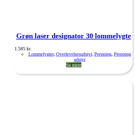
Grøn laser designator 30 lommelygte
1.585
kr.
Lommelygter
,
Overlevelsesudstyr
,
Prepping
,
Prepping
udstyr
Se mere