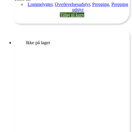
Lommelygter
,
Overlevelsesudstyr
,
Prepping
,
Prepping
udstyr
Tilføj til kurv
Ikke på lager