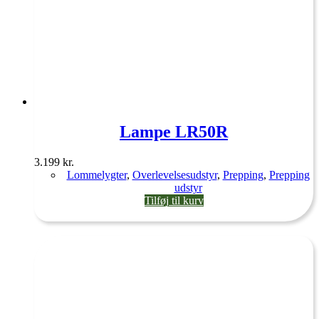
Lampe LR50R
3.199
kr.
Lommelygter
,
Overlevelsesudstyr
,
Prepping
,
Prepping
udstyr
Tilføj til kurv