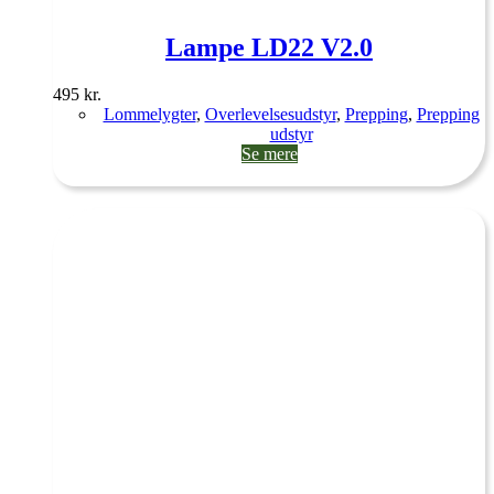
Lampe LD22 V2.0
495
kr.
Lommelygter
,
Overlevelsesudstyr
,
Prepping
,
Prepping
udstyr
Se mere