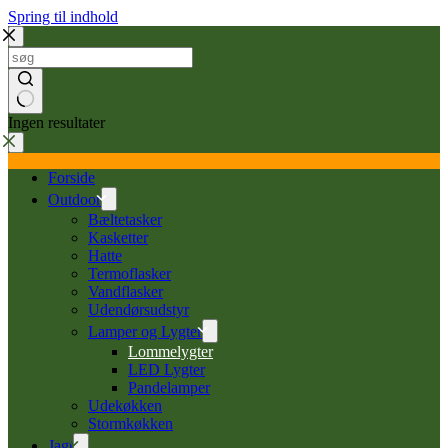
Spring til indhold
Ingen resultater
Forside
Outdoor
Bæltetasker
Kasketter
Hatte
Termoflasker
Vandflasker
Udendørsudstyr
Lamper og Lygter
Lommelygter
LED Lygter
Pandelamper
Udekøkken
Stormkøkken
Jagt