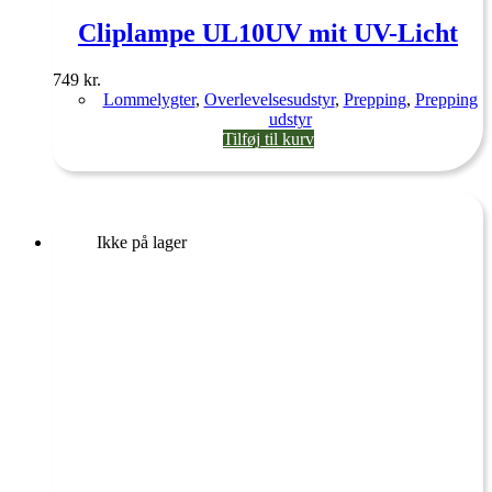
Cliplampe UL10UV mit UV-Licht
749
kr.
Lommelygter
,
Overlevelsesudstyr
,
Prepping
,
Prepping
udstyr
Tilføj til kurv
Ikke på lager