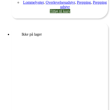
Lommelygter
,
Overlevelsesudstyr
,
Prepping
,
Prepping
udstyr
Tilføj til kurv
Ikke på lager