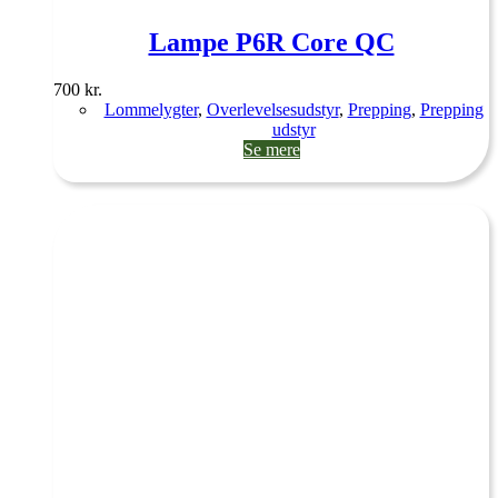
Lampe P6R Core QC
700
kr.
Lommelygter
,
Overlevelsesudstyr
,
Prepping
,
Prepping
udstyr
Se mere