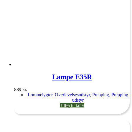
Lampe E35R
889
kr.
Lommelygter
,
Overlevelsesudstyr
,
Prepping
,
Prepping
udstyr
Tilføj til kurv