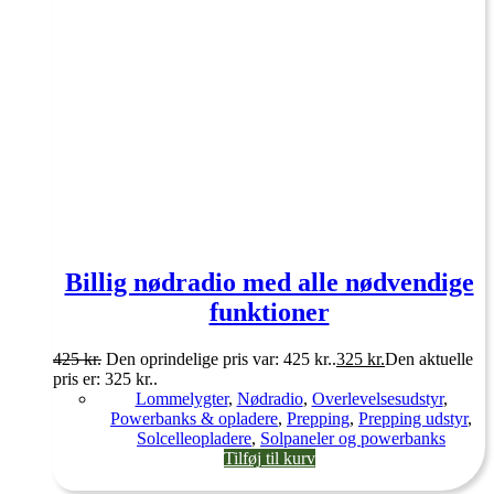
Billig nødradio med alle nødvendige
funktioner
425
kr.
Den oprindelige pris var: 425 kr..
325
kr.
Den aktuelle
pris er: 325 kr..
Lommelygter
,
Nødradio
,
Overlevelsesudstyr
,
Powerbanks & opladere
,
Prepping
,
Prepping udstyr
,
Solcelleopladere
,
Solpaneler og powerbanks
Tilføj til kurv