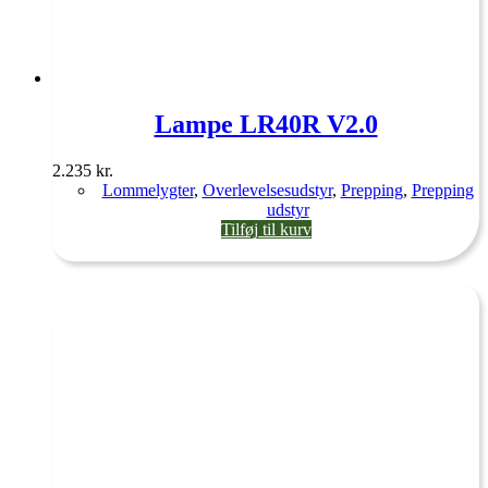
Lampe LR40R V2.0
2.235
kr.
Lommelygter
,
Overlevelsesudstyr
,
Prepping
,
Prepping
udstyr
Tilføj til kurv