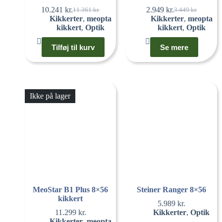
10.241
kr.
2.949
kr.
11.361
kr.
3.449
kr.
Kikkerter
,
meopta
Kikkerter
,
meopta
kikkert
,
Optik
kikkert
,
Optik
Tilføj til kurv
Se mere
Ikke på lager
MeoStar B1 Plus 8×56
Steiner Ranger 8×56
kikkert
5.989
kr.
11.299
kr.
Kikkerter
,
Optik
Kikkerter
,
meopta