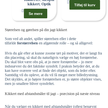
kikkert
,
Optik
Tilføj til kurv
Se mere
Størrelsen og gørelsen på din jagt kikkert
Som ved alt andet, spiller størrelsen eller i dette
tilfælde
forstørrelsen
en afgørende rolle – og så alligevel:
Hvis du går efter at kunne zoome tæt på motiver, der er langt fra
din placering, så skal du naturligvis vælge en høj forstørrelse.
Du skal blot være obs på, at jo mere forstørrelse – jo mere
indsnævrer du det faktiske synsfelt. I praksis betyder det, at du
kan have sværere ved at finde det objekt, som du leder efter.
Samtidig vil du opleve, at du vil få meget mere billedrystning.
Det skyldes, at jo højere forstørrelsen er, jo større objekter vises,
men jo smallere bliver synsfeltet.
Kikkert med afstandsmåler til jagt – præcision på næste niveau
Når du vælger en kikkert med afstandsmåler (oftest benævnt