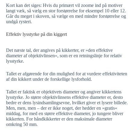
Kort kan det siges: Hvis du primært vil zoome ind på motiver
langt væk, så vælg en stor forstørrelse for eksempel 10 eller 12.
Går du meget i skoven, så vælge en med mindre forstørrelse og
undgå rysteri.
Effektiv lysstyrke på din kiggert
Det næste tal, der angives på kikkerter, er »den effektive
diameter af objektivlinsen«, som er en retningslinje for relativ
lysstyrke.
Tallet er afgørende for din mulighed for at vurdere effektiviteten
af din kikkert under de forskellige lysforhold.
Tallet er faktisk er objektivets diameter og angiver kikkertens
lysstyrke. Jo større objektivlinsens effektive diameter er, desto
bedre er dens lysindsamlingsevne, hvilket giver et lysere billede.
Men, men, men – der er ikke noget, der hedder en »gratis«
middag, for med en større effektive diameter, jo tungere bliver
kikkerten. For håndkikkerter er den maksimale diameter
omkring 50 mm.