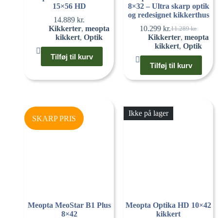
15×56 HD
8×32 – Ultra skarp optik
og redesignet kikkerthus
14.889
kr.
Kikkerter
,
meopta
10.299
kr.
11.289
kr.
kikkert
,
Optik
Kikkerter
,
meopta
kikkert
,
Optik
Tilføj til kurv
Tilføj til kurv
Ikke på lager
SKARP PRIS
Meopta MeoStar B1 Plus
Meopta Optika HD 10×42
8×42
kikkert