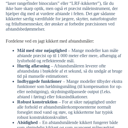
“laser rangefinder binoculars” eller “LRF-kikkerter”), får du
ikke bare skarp optik, men også et præcist måleinstrument, der
hjælper dig med at vurdere afstande i felten. Det gør sådanne
kikkerter særlig værdifulde for jægere, skytter, naturfotografer
og friluftsmennesker, der ønsker at forbedre præcisionen ved
afstandsbedømmelser.
Fordelene ved en jagt kikkert med afstandsmåler:
Mål med stor nøjagtighed
– Mange modeller kan måle
afstande præcist op til 1 000 meter eller mere, afhængig af
lysforhold og reflekterende mål.
Hurtig aflæsning
– Afstandsmåleren leverer ofte
afstandsdata i brøkdele af et sekund, så du undgår at bruge
tid på manuelle estimationer.
Indbyggede funktioner
– Mange modeller tilbyder ekstra
funktioner som hældningsmåling (til kompensation for op-
eller nedstigning), skydningstilpassede output (f.eks.
afstand i føring) eller fokusindikationer.
Robust konstruktion
– For at sikre nøjagtighed under
alle forhold er afstandsmålerkomponenterne normalt
forseglet mod vand og støv, og kikkerterne har typisk
robust konstruktionskvalitet.
Alsidighed
– En afstandsmålende kikkert fungerer både
som almindelig kikkert og som avanceret måleværktøj,