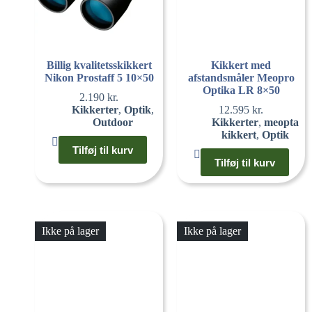
Billig kvalitetsskikkert
Kikkert med
Nikon Prostaff 5 10×50
afstandsmåler Meopro
Optika LR 8×50
2.190
kr.
Kikkerter
,
Optik
,
12.595
kr.
Outdoor
Kikkerter
,
meopta
kikkert
,
Optik
Tilføj til kurv
Tilføj til kurv
Ikke på lager
Ikke på lager