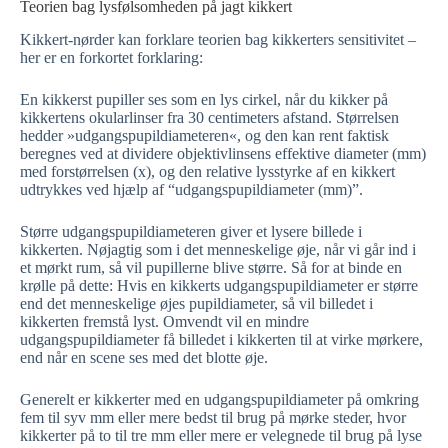
Teorien bag lysfølsomheden på jagt kikkert
Kikkert-nørder kan forklare teorien bag kikkerters sensitivitet –
her er en forkortet forklaring:
En kikkerst pupiller ses som en lys cirkel, når du kikker på
kikkertens okularlinser fra 30 centimeters afstand. Størrelsen
hedder »udgangspupildiameteren«, og den kan rent faktisk
beregnes ved at dividere objektivlinsens effektive diameter (mm)
med forstørrelsen (x), og den relative lysstyrke af en kikkert
udtrykkes ved hjælp af “udgangspupildiameter (mm)”.
Større udgangspupildiameteren giver et lysere billede i
kikkerten. Nøjagtig som i det menneskelige øje, når vi går ind i
et mørkt rum, så vil pupillerne blive større. Så for at binde en
krølle på dette: Hvis en kikkerts udgangspupildiameter er større
end det menneskelige øjes pupildiameter, så vil billedet i
kikkerten fremstå lyst. Omvendt vil en mindre
udgangspupildiameter få billedet i kikkerten til at virke mørkere,
end når en scene ses med det blotte øje.
Generelt er kikkerter med en udgangspupildiameter på omkring
fem til syv mm eller mere bedst til brug på mørke steder, hvor
kikkerter på to til tre mm eller mere er velegnede til brug på lyse