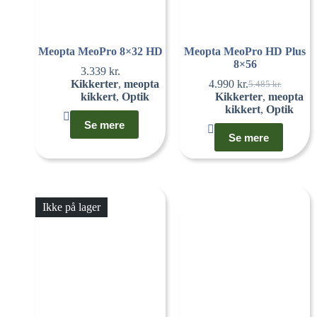
Meopta MeoPro 8×32 HD
Meopta MeoPro HD Plus
8×56
3.339
kr.
Kikkerter
,
meopta
4.990
kr.
5.485
kr.
kikkert
,
Optik
Kikkerter
,
meopta
kikkert
,
Optik
Se mere
Se mere
Ikke på lager