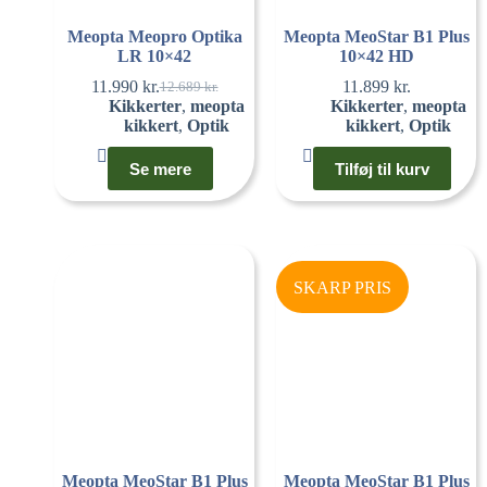
Meopta Meopro Optika
Meopta MeoStar B1 Plus
LR 10×42
10×42 HD
11.990
kr.
11.899
kr.
12.689
kr.
Kikkerter
,
meopta
Kikkerter
,
meopta
kikkert
,
Optik
kikkert
,
Optik
Se mere
Tilføj til kurv
SKARP PRIS
Meopta MeoStar B1 Plus
Meopta MeoStar B1 Plus