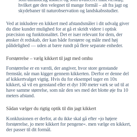
hvilket gør den velegnet til mange formål – alt fra jagt og
skydebaner til naturobservation og landskabsstudier.
Ved at inkludere en kikkert med afstandsmåler i dit udvalg giver
du dine kunder mulighed for at gå et skridt videre i optisk
præcision og funktionalitet. Det er især relevant for dem, der
ønsker ét redskab, der kan både forstørre og måle med høj
pålidelighed — uden at bære rundt på flere separate enheder.
Forstørrelse – vælg kikkert til jagt med omhu
Forstørrelse er en værdi, der angiver, hvor store genstande
fremstår, når man kigger gennem kikkerten. Derfor er denne del
af kikkertvalget vigtig. Hvis du for eksempel tager en 10x
kikkert, så vil en genstand eller et dyr 100 meter væk se ud til at
have samme størrelse, som når den ses med det blotte øje fra 10
meters afstand.
Sådan vælger du rigtig optik til din jagt kikkert
Konklusionen er derfor, at du ikke skal gå efter »jo højere
forstørrelse, jo mere kikkert for pengene«. men vælge en kikkert,
der passer til dit formål.