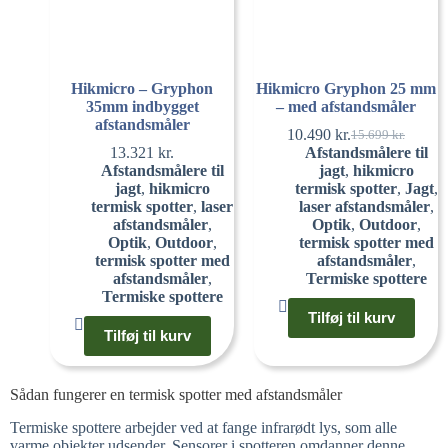
Hikmicro – Gryphon
Hikmicro Gryphon 25 mm
35mm indbygget
– med afstandsmåler
afstandsmåler
10.490
kr.
15.699
kr.
13.321
kr.
Afstandsmålere til
Afstandsmålere til
jagt
,
hikmicro
jagt
,
hikmicro
termisk spotter
,
Jagt
,
termisk spotter
,
laser
laser afstandsmåler
,
afstandsmåler
,
Optik
,
Outdoor
,
Optik
,
Outdoor
,
termisk spotter med
termisk spotter med
afstandsmåler
,
afstandsmåler
,
Termiske spottere
Termiske spottere
Tilføj til kurv
Tilføj til kurv
Sådan fungerer en termisk spotter med afstandsmåler
Termiske spottere arbejder ved at fange infrarødt lys, som alle
varme objekter udsender. Sensorer i spotteren omdanner denne