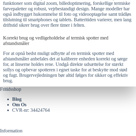
funktioner som digital zoom, billedoptimering, forskellige termiske
farvepaletter og robust, vejrbestandigt design. Mange modeller har
også indbygget hukommelse til foto og videooptagelse samt trådløs
tilslutning til smartphones og tablets. Batteritiden varierer, men lang
driftstid sikrer brug over flere timer i felten.
Korrekt brug og vedligeholdelse af termisk spotter med
afstandsmåler
For at opnå bedst muligt udbytte af en termisk spotter med
afstandsmåler anbefales det at kalibrere enheden korrekt og sørge
for, at linserne holdes rene. Undgå direkte udsættelse for stærkt
sollys og opbevar spotteren i egnet taske for at beskytte mod stød
og fugt. Brugervejledningen bør altid følges for sikker og effektiv
brug.​
Fritidsshop
Blog
Om Os
CVR-nr: 34424764
Information