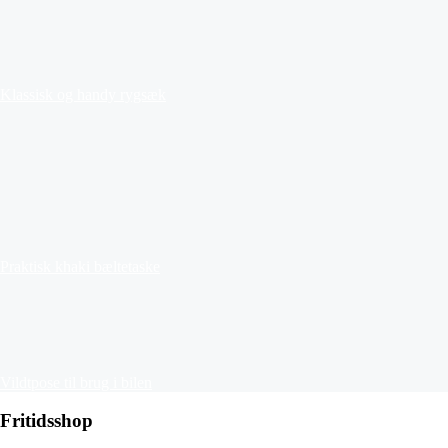
Klassisk og handy rygsæk
Praktisk khaki bæltetaske
Vildtpose til brug i bilen
Fritidsshop