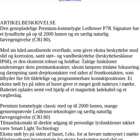
ARTIKELBESKRIVELSE
Den genopladelige Premium-lommelygte Ledlenser P7R Signature har
et lysudbytte på op til 2000 lumen og en særlig naturlig
farvegengivelse (CRI 80).
Med sin hård-anodiserede overflade, som giver ekstra beskyttelse mod
slid og korrosion, samt støv- og vandbeskyttelse (beskyttelsesklasse
IP68), er den ekstremt robust og holdbar. Talrige funktioner
understreger dens premiumkarakter, såsom lampens trinløse fokusering
og dæmpning samt drejekontakten ved siden af frontkontakten, som
tilbyder fire frit tildelelige og programmerbare kontaktpositioner. Et
ekstra rødt lys på siden af huset giver et meget godt nattesyn i mørke.
Batteriet oplades nemt ved hjælp af et magnetisk ladekabel og et
vægbeslag.
Premium lommelygte classic med op til 2000 lumen, mange
gennemprøvede Ledlenser-teknologier og særlig naturlig
farvegengivelse (CRI 80)
Tilstandskontakt til direkte adgang til personlige lysfunktioner takket
være Smart Light Technology
Ekstra rødt lys på siden af huset, f.eks. for at bevare nattesynet i mørke
Hårdanodiseret husmateriale for ekstra beskyttelse mod slid og