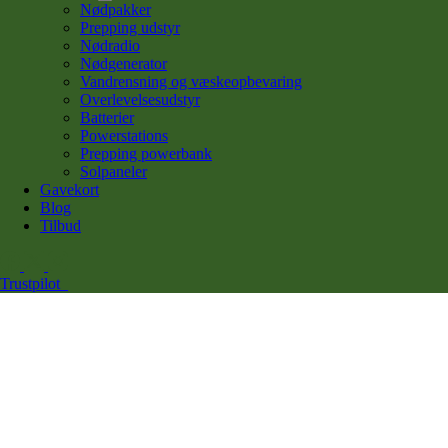
Nødpakker
Prepping udstyr
Nødradio
Nødgenerator
Vandrensning og væskeopbevaring
Overlevelsesudstyr
Batterier
Powerstations
Prepping powerbank
Solpaneler
Gavekort
Blog
Tilbud
Trustpilot