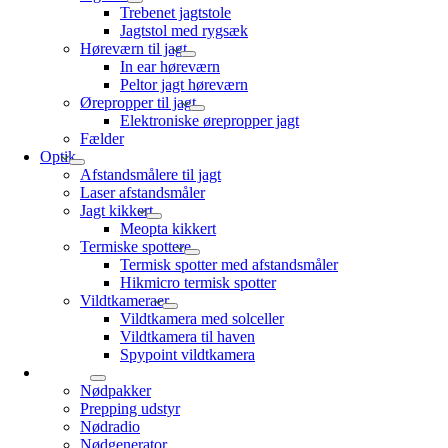
Trebenet jagtstole
Jagtstol med rygsæk
Høreværn til jagt
In ear høreværn
Peltor jagt høreværn
Ørepropper til jagt
Elektroniske ørepropper jagt
Fælder
Optik
Afstandsmålere til jagt
Laser afstandsmåler
Jagt kikkert
Meopta kikkert
Termiske spottere
Termisk spotter med afstandsmåler
Hikmicro termisk spotter
Vildtkameraer
Vildtkamera med solceller
Vildtkamera til haven
Spypoint vildtkamera
Prepping
Nødpakker
Prepping udstyr
Nødradio
Nødgenerator