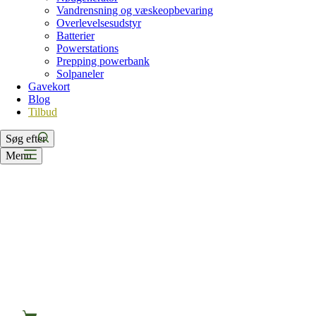
Vandrensning og væskeopbevaring
Overlevelsesudstyr
Batterier
Powerstations
Prepping powerbank
Solpaneler
Gavekort
Blog
Tilbud
Søg efter
Menu
Indkøbskurv