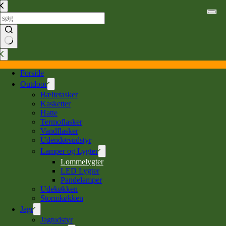
Spring
til
indhold
Ingen
resultater
Forside
Outdoor
Bæltetasker
Kasketter
Hatte
Termoflasker
Vandflasker
Udendørsudstyr
Lamper og Lygter
Lommelygter
LED Lygter
Pandelamper
Udekøkken
Stormkøkken
Jagt
Jagtudstyr