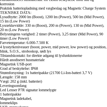
korrosion
Praktisk batteriopladning med vægbeslag og Magnetic Charge System
TEKNISKE DATA:
Lysudbytte: 2000 lm (Boost), 1200 lm (Power), 500 lm (Mid Power),
15 lm (Low Power)
Lysrækkevidde: 330 m (Boost), 200 m (Power), 130 m (Mid Power),
20 m (Low Power)
Belysningens varighed: 2 timer (Power), 3,25 timer (Mid Power), 90
timer (Low Power)
Farvetemperatur: 6.000-7.500 K
4 lysstyrkeniveauer (boost, power, mid power, low power) og position,
blink, S.O.S., stroboskop, rødt lys
Tilstandskontakt: for direkte adgang til lysfunktionerne
Hårdt anodiseret husmateriale
Magnetisk USB-port
Grad af beskyttelse: IP68
Strømforsyning: 1x batteripakke (21700 Li-Ion-batteri 3,7 V)
Længde: 158 mm
Vægt: 202 g (inkl. batterier)
Leveringsomfang
Led Lenser P7R signatur lommelygte
1 batteripakke
Magnetisk ladekabel,
lommeklips