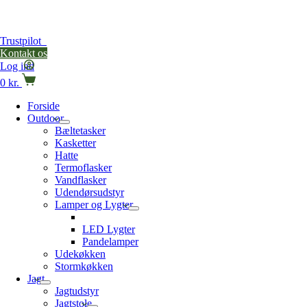
Trustpilot
Kontakt os
Log ind
Indkøbskurv
0
kr.
Forside
Outdoor
Bæltetasker
Kasketter
Hatte
Termoflasker
Vandflasker
Udendørsudstyr
Lamper og Lygter
Lommelygter
LED Lygter
Pandelamper
Udekøkken
Stormkøkken
Jagt
Jagtudstyr
Jagtstole