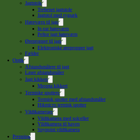
Jagtstole
Trebenet jagtstole
Jagtstol med rygsæk
Høreværn til jagt
In ear høreværn
Peltor jagt høreværn
Ørepropper til jagt
Elektroniske ørepropper jagt
Fælder
Optik
Afstandsmålere til jagt
Laser afstandsmåler
Jagt kikkert
Meopta kikkert
Termiske spottere
Termisk spotter med afstandsmåler
Hikmicro termisk spotter
Vildtkameraer
Vildtkamera med solceller
Vildtkamera til haven
Spypoint vildtkamera
Prepping