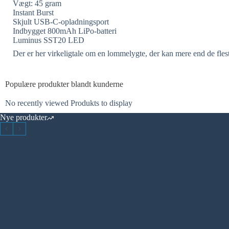
Vægt: 45 gram
Instant Burst
Skjult USB-C-opladningsport
Indbygget 800mAh LiPo-batteri
Luminus SST20 LED
Der er her virkeligtale om en lommelygte, der kan mere end de fles
Populære produkter blandt kunderne
No recently viewed Produkts to display
Nye produkter