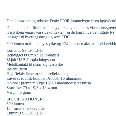
Den kompakte og robuste Fenix ​​E09R lommelygte er en højtydende,
Denne lille, kraftfulde lommelygte kan genoplades via en integreret 
lysstyrkeniveauer via sidekontakten, så du kan finde det rigtige lys
ledsager til hverdagsbrug og som EDC.
600 lumen maksimal lysstyrke og 124 meters maksimal rækkevidd
Luminus SST20 LED
Indbygget 800mAh LiPo-batteri
Skjult USB-C-opladningsport
Metalkontakt til strøm og lysstyrke
Instant Burst
Højeffektiv linse med antirefleksbelægning
Lavet af robust, holdbart A6061-T6-aluminium
Holdbar premium Type HAIII hårdanodiseret finish
Størrelse: 79 x 19,3 x 18,4 mm
Vægt: 45 gram
SPECIFIKATIONER:
600 lumen
124 meters rækkevidde
Luminus SST20 LED