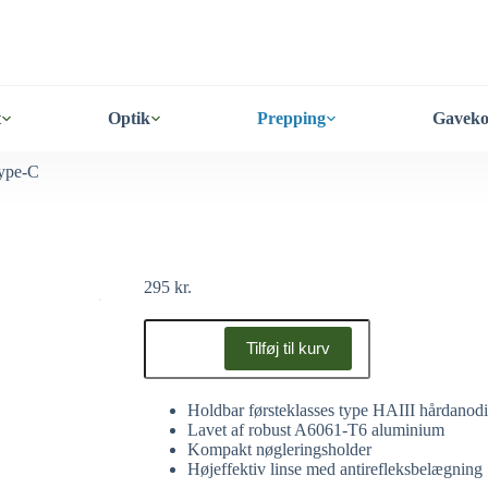
t
Optik
Prepping
Gaveko
ype-C
295
kr.
Tilføj til kurv
Holdbar førsteklasses type HAIII hårdanodis
Lavet af robust A6061-T6 aluminium
Kompakt nøgleringsholder
Højeffektiv linse med antirefleksbelægning