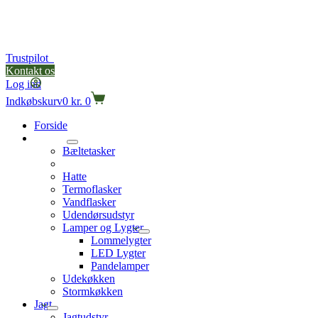
Trustpilot
Kontakt os
Log ind
Indkøbskurv
0
kr.
0
Forside
Outdoor
Bæltetasker
Kasketter
Hatte
Termoflasker
Vandflasker
Udendørsudstyr
Lamper og Lygter
Lommelygter
LED Lygter
Pandelamper
Udekøkken
Stormkøkken
Jagt
Jagtudstyr