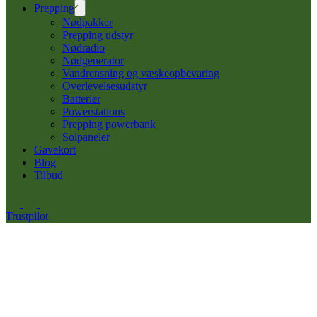
Prepping
Nødpakker
Prepping udstyr
Nødradio
Nødgenerator
Vandrensning og væskeopbevaring
Overlevelsesudstyr
Batterier
Powerstations
Prepping powerbank
Solpaneler
Gavekort
Blog
Tilbud
Trustpilot