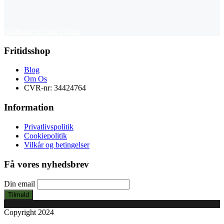
Vildtpose til brug i bilen
Fritidsshop
Blog
Om Os
CVR-nr: 34424764
Information
Privatlivspolitik
Cookiepolitik
Vilkår og betingelser
Få vores nyhedsbrev
Din email
Tilmeld
Copyright 2024