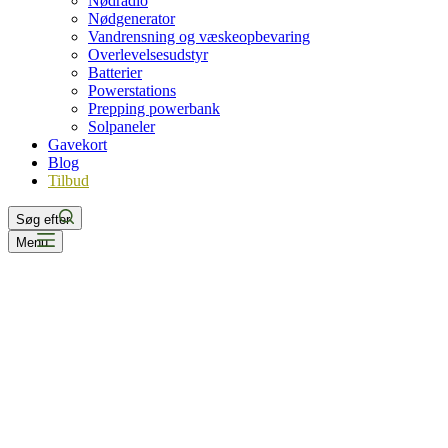
Nødradio
Nødgenerator
Vandrensning og væskeopbevaring
Overlevelsesudstyr
Batterier
Powerstations
Prepping powerbank
Solpaneler
Gavekort
Blog
Tilbud
Søg efter
Menu