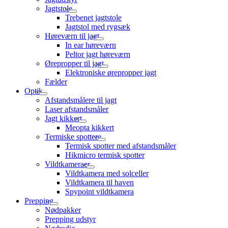
Jagtstole
Trebenet jagtstole
Jagtstol med rygsæk
Høreværn til jagt
In ear høreværn
Peltor jagt høreværn
Ørepropper til jagt
Elektroniske ørepropper jagt
Fælder
Optik
Afstandsmålere til jagt
Laser afstandsmåler
Jagt kikkert
Meopta kikkert
Termiske spottere
Termisk spotter med afstandsmåler
Hikmicro termisk spotter
Vildtkameraer
Vildtkamera med solceller
Vildtkamera til haven
Spypoint vildtkamera
Prepping
Nødpakker
Prepping udstyr