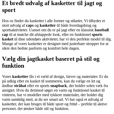
Et bredt udvalg af kasketter til jagt og
sport
Hos os finder du kasketter i alle former og stilarter. Vi tilbyder et
stort udvalg af
caps
og
kasketter
til både hverdagsbrug og
sportsaktiviteter. Uanset om du er på jagt efter en klassisk
baseball
cap
til at matche dit afslappede look, eller en funktionel
sports
kasket
til dine udendørs aktiviteter, har vi den perfekte model til dig.
Mange af vores kasketter er designet med justerbare stropper for at
sikre den bedste pasform og komfort hele dagen.
Vælg din jagtkasket baseret på stil og
funktion
Vores
kasketter
fås i et væld af design, farver og materialer. Er du
på udkig efter en kasket til sommeren, kan du vælge en let og
åndbar
stråhat
eller en sports
snapback
, der holder solen væk fra
ansigtet. Hvis du derimod søger en varm og funktionel kasket til
vinteren, har vi modeller med tykkere materialer, der holder dig
varm samtidig med, at du ser smart ud. Vi har også et udvalg af
kasketter, der kan bruges til både sport og fritid – perfekt til aktive
personer, der ønsker både stil og funktion.