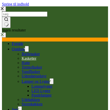
Spring til indhold
Ingen resultater
Forside
Outdoor
Bæltetasker
Kasketter
Hatte
Termoflasker
Vandflasker
Udendørsudstyr
Lamper og Lygter
Lommelygter
LED Lygter
Pandelamper
Udekøkken
Stormkøkken
Jagt