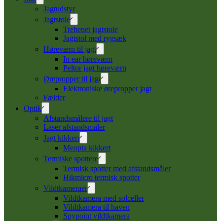
Jagtudstyr
Jagtstole
Trebenet jagtstole
Jagtstol med rygsæk
Høreværn til jagt
In ear høreværn
Peltor jagt høreværn
Ørepropper til jagt
Elektroniske ørepropper jagt
Fælder
Optik
Afstandsmålere til jagt
Laser afstandsmåler
Jagt kikkert
Meopta kikkert
Termiske spottere
Termisk spotter med afstandsmåler
Hikmicro termisk spotter
Vildtkameraer
Vildtkamera med solceller
Vildtkamera til haven
Spypoint vildtkamera