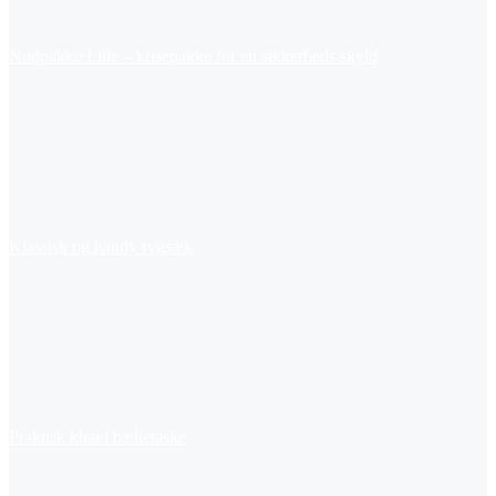
Nødpakke Lille – krisepakke for en sikkerheds skyld
Klassisk og handy rygsæk
Praktisk khaki bæltetaske