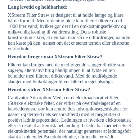
Lang levetid og holdbarhed:
XStream Filter Straw er designet til at holde længe og klare
hårde forhold. Med ordentlig pleje kan filteret filtrere op til
1000 liter vand, hvilket gør det til en omkostningseffektiv og
miljøvenlig løsning til vandrensning. Dens robuste
konstruktion sikrer, at den kan modstå de udfordringer, naturen
kan kaste på den, uanset om det er stenet terræn eller ekstreme
vejrforhold.
Hvordan bruger man XStream Filter Straw?
Filteret kan bruges med de medfølgende slanger direkte som
sugerør, alternativt brug håndpumpen til at fylde en ren
beholder med filtreret drikkevand. Med de medfølgende
slanger med lynkoblinger bliver filteret meget alsidigt.
Hvordan virker XStream Filter Straw?
Captivator Adsorption Media er et elektroadsorptivt filter
(Stærke elektriske felter, der virker på overfladelaget af en
halvledergassensor kan ændre dets adsorptionsegenskaber for
gasser og dermed dets sensoradfærd) med et meget stærkt
positivt ladningspotentiale. Ladningen er hverken elektrostatisk
eller et resultat af kemisk behandling. I stedet har mediet selv et
elektrokinetisk potentiale, der naturligt genererer et ladningsfelt
skabt af mineralet Pseudoboehmite, når mediet er vådt.