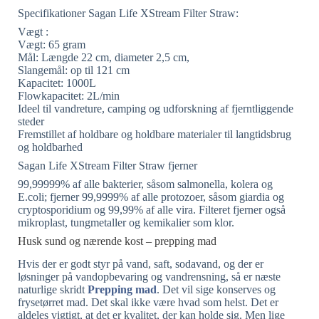
Specifikationer Sagan Life XStream Filter Straw:
Vægt :
Vægt: 65 gram
Mål: Længde 22 cm, diameter 2,5 cm,
Slangemål: op til 121 cm
Kapacitet: 1000L
Flowkapacitet: 2L/min
Ideel til vandreture, camping og udforskning af fjerntliggende
steder
Fremstillet af holdbare og holdbare materialer til langtidsbrug
og holdbarhed
Sagan Life XStream Filter Straw fjerner
99,99999% af alle bakterier, såsom salmonella, kolera og
E.coli; fjerner 99,9999% af alle protozoer, såsom giardia og
cryptosporidium og 99,99% af alle vira. Filteret fjerner også
mikroplast, tungmetaller og kemikalier som klor.
Husk sund og nærende kost – prepping mad
Hvis der er godt styr på vand, saft, sodavand, og der er
løsninger på vandopbevaring og vandrensning, så er næste
naturlige skridt
Prepping mad
. Det vil sige konserves og
frysetørret mad. Det skal ikke være hvad som helst. Det er
aldeles vigtigt, at det er kvalitet, der kan holde sig. Men lige