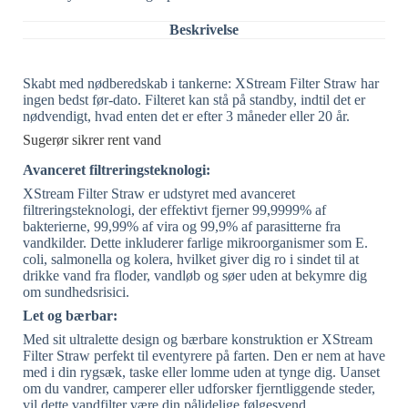
Beskrivelse
Skabt med nødberedskab i tankerne: XStream Filter Straw har
ingen bedst før-dato. Filteret kan stå på standby, indtil det er
nødvendigt, hvad enten det er efter 3 måneder eller 20 år.
Sugerør sikrer rent vand
Avanceret filtreringsteknologi:
XStream Filter Straw er udstyret med avanceret
filtreringsteknologi, der effektivt fjerner 99,9999% af
bakterierne, 99,99% af vira og 99,9% af parasitterne fra
vandkilder. Dette inkluderer farlige mikroorganismer som E.
coli, salmonella og kolera, hvilket giver dig ro i sindet til at
drikke vand fra floder, vandløb og søer uden at bekymre dig
om sundhedsrisici.
Let og bærbar:
Med sit ultralette design og bærbare konstruktion er XStream
Filter Straw perfekt til eventyrere på farten. Den er nem at have
med i din rygsæk, taske eller lomme uden at tynge dig. Uanset
om du vandrer, camperer eller udforsker fjerntliggende steder,
vil dette vandfilter være din pålidelige følgesvend.