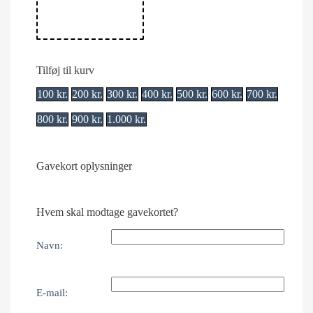
Tilføj til kurv
100
kr.
200
kr.
300
kr.
400
kr.
500
kr.
600
kr.
700
kr.
800
kr.
900
kr.
1.000
kr.
Gavekort oplysninger
Hvem skal modtage gavekortet?
Navn:
E-mail: