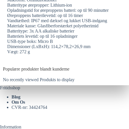
Batteritype ørepropper: Lithium-ion
Opladningstid for øreproppens batteri: op til 90 minutter
Øreproppens batterilevetid: op til 16 timer
Vandtæthed: IP67 med dæksel og lukket USB-indgang
Materiale kasse: Glasfiberforstærket polyetherimid
Batteritype: 3x AA alkaliske batterier
Batteriets levetid: op til 16 opladninger
USB-type boks: Micro B
Dimensioner (LxBxH): 114,2×78,2×26,9 mm
Vægt: 272 g
Populære produkter blandt kunderne
No recently viewed Produkts to display
Fritidsshop
Blog
Om Os
CVR-nr: 34424764
Information