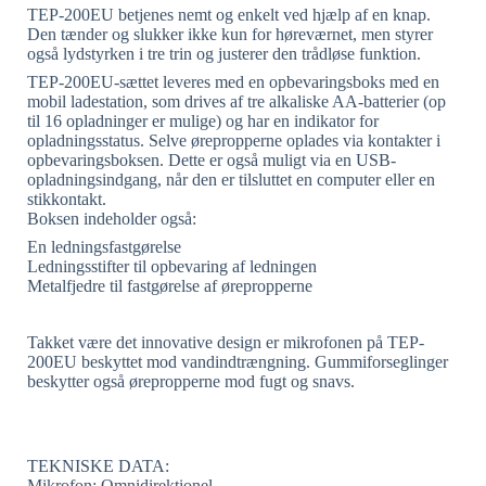
TEP-200EU betjenes nemt og enkelt ved hjælp af en knap.
Den tænder og slukker ikke kun for høreværnet, men styrer
også lydstyrken i tre trin og justerer den trådløse funktion.
TEP-200EU-sættet leveres med en opbevaringsboks med en
mobil ladestation, som drives af tre alkaliske AA-batterier (op
til 16 opladninger er mulige) og har en indikator for
opladningsstatus. Selve ørepropperne oplades via kontakter i
opbevaringsboksen. Dette er også muligt via en USB-
opladningsindgang, når den er tilsluttet en computer eller en
stikkontakt.
Boksen indeholder også:
En ledningsfastgørelse
Ledningsstifter til opbevaring af ledningen
Metalfjedre til fastgørelse af ørepropperne
Takket være det innovative design er mikrofonen på TEP-
200EU beskyttet mod vandindtrængning. Gummiforseglinger
beskytter også ørepropperne mod fugt og snavs.
TEKNISKE DATA:
Mikrofon: Omnidirektionel