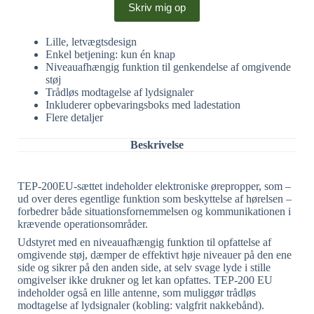
Lille, letvægtsdesign
Enkel betjening: kun én knap
Niveauafhængig funktion til genkendelse af omgivende
støj
Trådløs modtagelse af lydsignaler
Inkluderer opbevaringsboks med ladestation
Flere detaljer
Beskrivelse
TEP-200EU-sættet indeholder elektroniske ørepropper, som –
ud over deres egentlige funktion som beskyttelse af hørelsen –
forbedrer både situationsfornemmelsen og kommunikationen i
krævende operationsområder.
Udstyret med en niveauafhængig funktion til opfattelse af
omgivende støj, dæmper de effektivt høje niveauer på den ene
side og sikrer på den anden side, at selv svage lyde i stille
omgivelser ikke drukner og let kan opfattes. TEP-200 EU
indeholder også en lille antenne, som muliggør trådløs
modtagelse af lydsignaler (kobling: valgfrit nakkebånd).