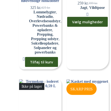
nødvendige funktioner
259
kr.
399
kr.
325
kr.
Jagt
,
Vildtpose
425
kr.
Lommelygter
,
Nødradio
,
Overlevelsesudstyr
,
Vælg muligheder
Powerbanks &
opladere
,
Prepping
,
Prepping udstyr
,
Solcelleopladere
,
Solpaneler og
powerbanks
Tilføj til kurv
Ikke på lager
SKARP PRIS