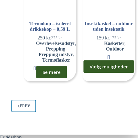
Termokop – isoleret
Insektkasket – outdoor
drikkekop – 0,59 L
uden insektstik
250
kr.
159
kr.
275
kr.
175
kr.
Overlevelsesudstyr
,
Kasketter
,
Prepping
,
Outdoor
Prepping udstyr
,
Termoflasker
Vælg muligheder
Se mere
PREV
Fritidsshop