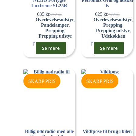
NEBO Forlygte
Petromax Grill og ildskål
Luxtreme SL25R
fs
635
kr.
625
kr.
670
kr.
750
kr.
Overlevelsesudstyr
,
Overlevelsesudstyr
,
Pandelamper
,
Prepping
,
Prepping
,
Prepping udstyr
,
Prepping udstyr
Udekøkken
Se mere
Se mere
SKARP PRIS
SKARP PRIS
Billig nødradio med alle
Vildtpose til brug i bilen