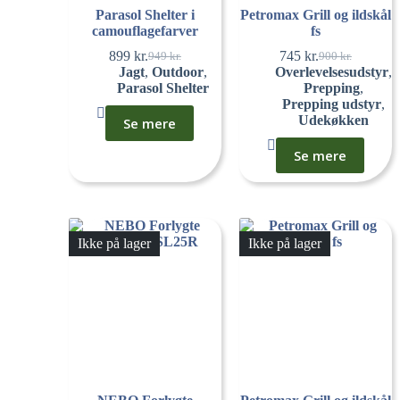
Parasol Shelter i
Petromax Grill og ildskål
camouflagefarver
fs
899
kr.
745
kr.
949
kr.
900
kr.
Jagt
,
Outdoor
,
Overlevelsesudstyr
,
Parasol Shelter
Prepping
,
Prepping udstyr
,
Udekøkken
Se mere
Se mere
Ikke på lager
Ikke på lager