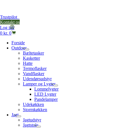
Trustpilot
Kontakt os
Log ind
Indkøbskurv
0
kr.
0
Forside
Outdoor
Bæltetasker
Kasketter
Hatte
Termoflasker
Vandflasker
Udendørsudstyr
Lamper og Lygter
Lommelygter
LED Lygter
Pandelamper
Udekøkken
Stormkøkken
Jagt
Jagtudstyr
Jagtstole