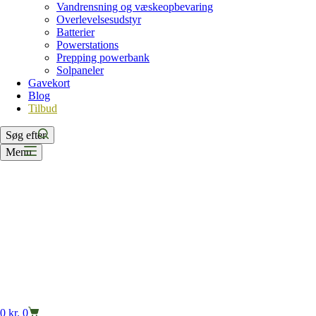
Vandrensning og væskeopbevaring
Overlevelsesudstyr
Batterier
Powerstations
Prepping powerbank
Solpaneler
Gavekort
Blog
Tilbud
Søg efter
Menu
Indkøbskurv
0
kr.
0