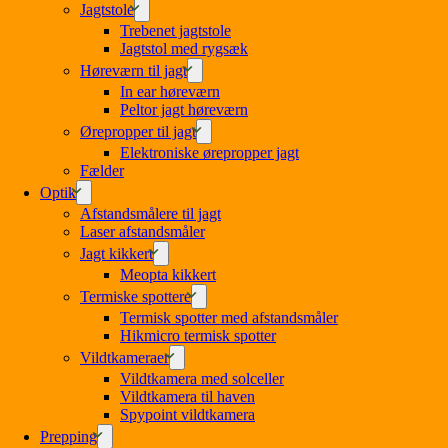
Jagtstole
Trebenet jagtstole
Jagtstol med rygsæk
Høreværn til jagt
In ear høreværn
Peltor jagt høreværn
Ørepropper til jagt
Elektroniske ørepropper jagt
Fælder
Optik
Afstandsmålere til jagt
Laser afstandsmåler
Jagt kikkert
Meopta kikkert
Termiske spottere
Termisk spotter med afstandsmåler
Hikmicro termisk spotter
Vildtkameraer
Vildtkamera med solceller
Vildtkamera til haven
Spypoint vildtkamera
Prepping