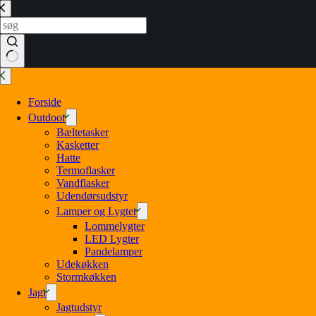
Spring
til
indhold
Ingen
resultater
Forside
Outdoor
Bæltetasker
Kasketter
Hatte
Termoflasker
Vandflasker
Udendørsudstyr
Lamper og Lygter
Lommelygter
LED Lygter
Pandelamper
Udekøkken
Stormkøkken
Jagt
Jagtudstyr