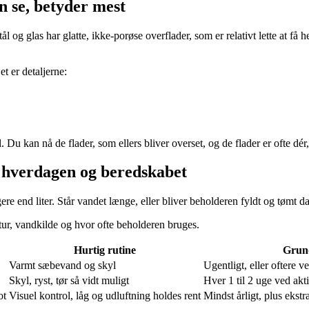
n se, betyder mest
 og glas har glatte, ikke-porøse overflader, som er relativt lette at få hel
t er detaljerne:
. Du kan nå de flader, som ellers bliver overset, og de flader er ofte dér,
l hverdagen og beredskabet
gere end liter. Står vandet længe, eller bliver beholderen fyldt og tømt 
tur, vandkilde og hvor ofte beholderen bruges.
Hurtig rutine
Grund
Varmt sæbevand og skyl
Ugentligt, eller oftere v
Skyl, ryst, tør så vidt muligt
Hver 1 til 2 uge ved akt
ot
Visuel kontrol, låg og udluftning holdes rent
Mindst årligt, plus ekstr