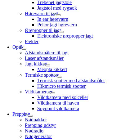
Trebenet jagtstole
Jagtstol med rygsæk
Høreværn til jagt
In ear høreværn
Peltor jagt høreværn
Ørepropper til jagt
Elektroniske ørepropper jagt
Fælder
Optik
Afstandsmålere til jagt
Laser afstandsmåler
Jagt kikkert
Meopta kikkert
Termiske spottere
Termisk spotter med afstandsmåler
Hikmicro termisk spotter
Vildtkameraer
Vildtkamera med solceller
Vildtkamera til haven
Spypoint vildtkamera
Prepping
Nødpakker
Prepping udstyr
Nødradio
Nødgenerator