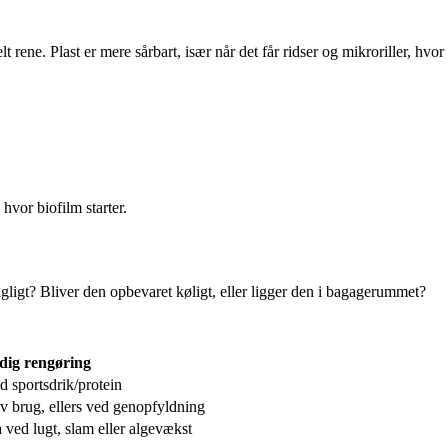
t rene. Plast er mere sårbart, især når det får ridser og mikroriller, hvor
 hvor biofilm starter.
dagligt? Bliver den opbevaret køligt, eller ligger den i bagagerummet?
ig rengøring
ed sportsdrik/protein
iv brug, ellers ved genopfyldning
a ved lugt, slam eller algevækst