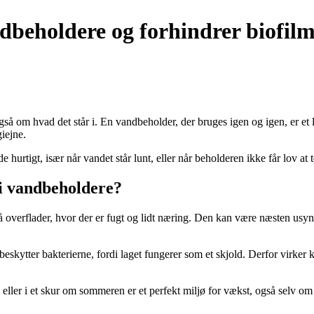
dbeholdere og forhindrer biofil
 om hvad det står i. En vandbeholder, der bruges igen og igen, er et l
iejne.
urtigt, især når vandet står lunt, eller når beholderen ikke får lov at 
 i vandbeholdere?
å overflader, hvor der er fugt og lidt næring. Den kan være næsten usyn
n beskytter bakterierne, fordi laget fungerer som et skjold. Derfor vir
en eller i et skur om sommeren er et perfekt miljø for vækst, også selv om