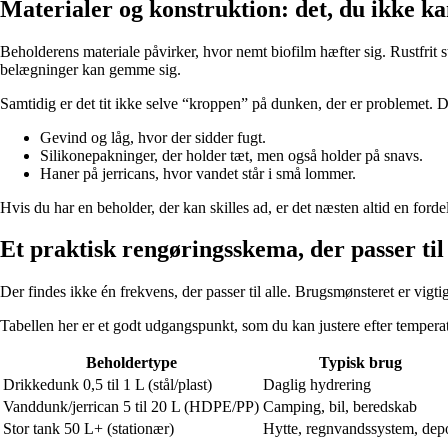
Materialer og konstruktion: det, du ikke ka
Beholderens materiale påvirker, hvor nemt biofilm hæfter sig. Rustfrit stål
belægninger kan gemme sig.
Samtidig er det tit ikke selve “kroppen” på dunken, der er problemet. De
Gevind og låg, hvor der sidder fugt.
Silikonepakninger, der holder tæt, men også holder på snavs.
Haner på jerricans, hvor vandet står i små lommer.
Hvis du har en beholder, der kan skilles ad, er det næsten altid en fordel
Et praktisk rengøringsskema, der passer ti
Der findes ikke én frekvens, der passer til alle. Brugsmønsteret er vigti
Tabellen her er et godt udgangspunkt, som du kan justere efter tempera
Beholdertype
Typisk brug
Drikkedunk 0,5 til 1 L (stål/plast)
Daglig hydrering
Vanddunk/jerrican 5 til 20 L (HDPE/PP)
Camping, bil, beredskab
Stor tank 50 L+ (stationær)
Hytte, regnvandssystem, dep