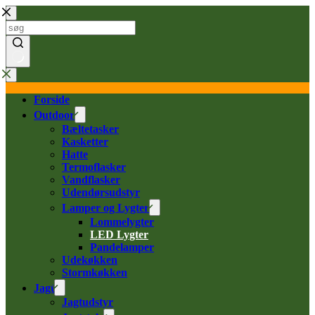
Forside
Outdoor
Bæltetasker
Kasketter
Hatte
Termoflasker
Vandflasker
Udendørsudstyr
Lamper og Lygter
Lommelygter
LED Lygter
Pandelamper
Udekøkken
Stormkøkken
Jagt
Jagtudstyr