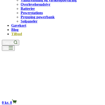
Vandrensning og væskeopbevaring
Overlevelsesudstyr
Batterier
Powerstations
Prepping powerbank
Solpaneler
Gavekort
Blog
Tilbud
Søg efter
Menu
0
kr.
0