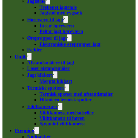
Jagtstole
Trebenet jagtstole
Jagtstol med rygsæk
Høreværn til jagt
In ear høreværn
Peltor jagt høreværn
Ørepropper til jagt
Elektroniske ørepropper jagt
Fælder
Optik
Afstandsmålere til jagt
Laser afstandsmåler
Jagt kikkert
Meopta kikkert
Termiske spottere
Termisk spotter med afstandsmåler
Hikmicro termisk spotter
Vildtkameraer
Vildtkamera med solceller
Vildtkamera til haven
Spypoint vildtkamera
Prepping
Nødpakker