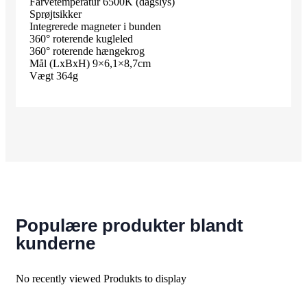
Farvetemperatur 6500K (dagslys)
Sprøjtsikker
Integrerede magneter i bunden
360° roterende kugleled
360° roterende hængekrog
Mål (LxBxH) 9×6,1×8,7cm
Vægt 364g
Populære produkter blandt
kunderne
No recently viewed Produkts to display