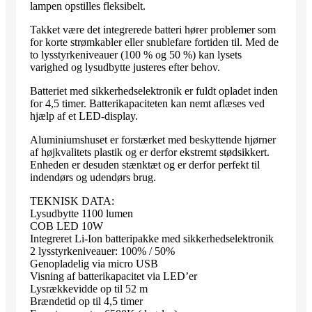
lampen opstilles fleksibelt.
Takket være det integrerede batteri hører problemer som
for korte strømkabler eller snublefare fortiden til. Med de
to lysstyrkeniveauer (100 % og 50 %) kan lysets
varighed og lysudbytte justeres efter behov.
Batteriet med sikkerhedselektronik er fuldt opladet inden
for 4,5 timer. Batterikapaciteten kan nemt aflæses ved
hjælp af et LED-display.
Aluminiumshuset er forstærket med beskyttende hjørner
af højkvalitets plastik og er derfor ekstremt stødsikkert.
Enheden er desuden stænktæt og er derfor perfekt til
indendørs og udendørs brug.
TEKNISK DATA:
Lysudbytte 1100 lumen
COB LED 10W
Integreret Li-Ion batteripakke med sikkerhedselektronik
2 lysstyrkeniveauer: 100% / 50%
Genopladelig via micro USB
Visning af batterikapacitet via LED’er
Lysrækkevidde op til 52 m
Brændetid op til 4,5 timer