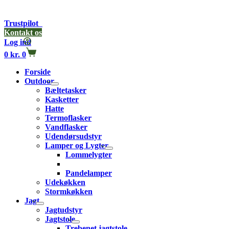
Trustpilot
Kontakt os
Log ind
0
kr.
0
Forside
Outdoor
Bæltetasker
Kasketter
Hatte
Termoflasker
Vandflasker
Udendørsudstyr
Lamper og Lygter
Lommelygter
LED Lygter
Pandelamper
Udekøkken
Stormkøkken
Jagt
Jagtudstyr
Jagtstole
Trebenet jagtstole