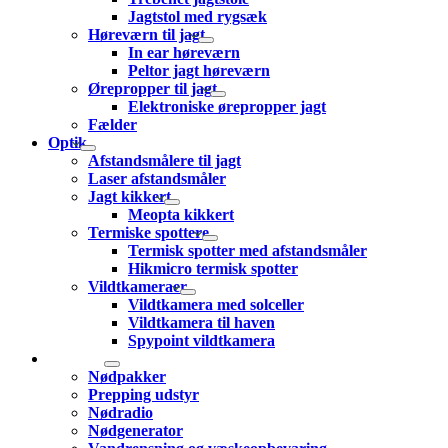
Jagtstol med rygsæk
Høreværn til jagt
In ear høreværn
Peltor jagt høreværn
Ørepropper til jagt
Elektroniske ørepropper jagt
Fælder
Optik
Afstandsmålere til jagt
Laser afstandsmåler
Jagt kikkert
Meopta kikkert
Termiske spottere
Termisk spotter med afstandsmåler
Hikmicro termisk spotter
Vildtkameraer
Vildtkamera med solceller
Vildtkamera til haven
Spypoint vildtkamera
Prepping
Nødpakker
Prepping udstyr
Nødradio
Nødgenerator