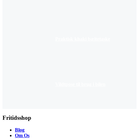
Praktisk khaki bæltetaske
Vildtpose til brug i bilen
Fritidsshop
Blog
Om Os