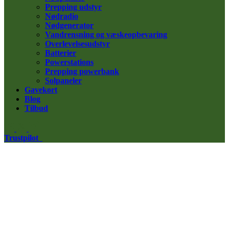
Prepping udstyr
Nødradio
Nødgenerator
Vandrensning og væskeopbevaring
Overlevelsesudstyr
Batterier
Powerstations
Prepping powerbank
Solpaneler
Gavekort
Blog
Tilbud
Trustpilot