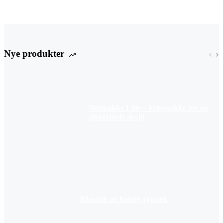
Nye produkter
Nødpakke Lille – krisepakke for en
sikkerheds skyld
Klassisk og handy rygsæk