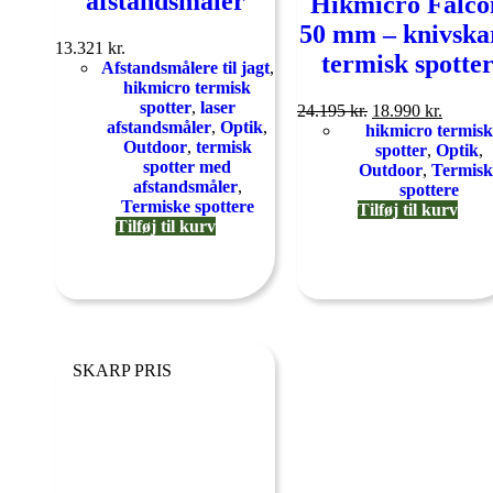
afstandsmåler
Hikmicro Falco
50 mm – knivska
13.321
kr.
termisk spotte
Afstandsmålere til jagt
,
hikmicro termisk
spotter
,
laser
24.195
kr.
18.990
kr.
afstandsmåler
,
Optik
,
hikmicro termisk
Outdoor
,
termisk
spotter
,
Optik
,
spotter med
Outdoor
,
Termisk
afstandsmåler
,
spottere
Termiske spottere
Tilføj til kurv
Tilføj til kurv
SKARP PRIS