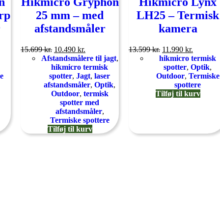
n
Hikmicro Gryphon
Hikmicro Lynx
rp
25 mm – med
LH25 – Termisk
r
afstandsmåler
kamera
15.699
kr.
10.490
kr.
13.599
kr.
11.990
kr.
Afstandsmålere til jagt
,
hikmicro termisk
hikmicro termisk
spotter
,
Optik
,
e
spotter
,
Jagt
,
laser
Outdoor
,
Termiske
afstandsmåler
,
Optik
,
spottere
Outdoor
,
termisk
Tilføj til kurv
spotter med
afstandsmåler
,
Termiske spottere
Tilføj til kurv