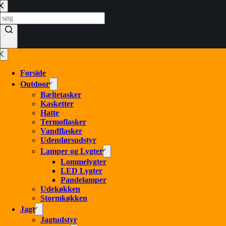
Forside
Outdoor
Bæltetasker
Kasketter
Hatte
Termoflasker
Vandflasker
Udendørsudstyr
Lamper og Lygter
Lommelygter
LED Lygter
Pandelamper
Udekøkken
Stormkøkken
Jagt
Jagtudstyr