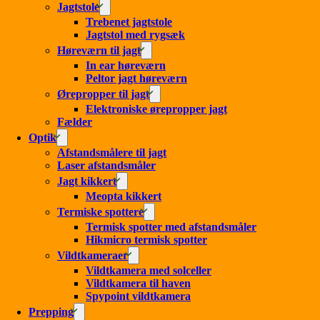
Jagtstole
Trebenet jagtstole
Jagtstol med rygsæk
Høreværn til jagt
In ear høreværn
Peltor jagt høreværn
Ørepropper til jagt
Elektroniske ørepropper jagt
Fælder
Optik
Afstandsmålere til jagt
Laser afstandsmåler
Jagt kikkert
Meopta kikkert
Termiske spottere
Termisk spotter med afstandsmåler
Hikmicro termisk spotter
Vildtkameraer
Vildtkamera med solceller
Vildtkamera til haven
Spypoint vildtkamera
Prepping