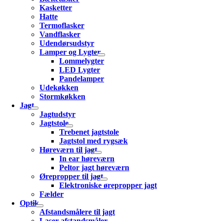
Kasketter
Hatte
Termoflasker
Vandflasker
Udendørsudstyr
Lamper og Lygter
Lommelygter
LED Lygter
Pandelamper
Udekøkken
Stormkøkken
Jagt
Jagtudstyr
Jagtstole
Trebenet jagtstole
Jagtstol med rygsæk
Høreværn til jagt
In ear høreværn
Peltor jagt høreværn
Ørepropper til jagt
Elektroniske ørepropper jagt
Fælder
Optik
Afstandsmålere til jagt
Laser afstandsmåler