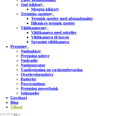
Jagt kikkert
Meopta kikkert
Termiske spottere
Termisk spotter med afstandsmåler
Hikmicro termisk spotter
Vildtkameraer
Vildtkamera med solceller
Vildtkamera til haven
Spypoint vildtkamera
Prepping
Nødpakker
Prepping udstyr
Nødradio
Nødgenerator
Vandrensning og væskeopbevaring
Overlevelsesudstyr
Batterier
Powerstations
Prepping powerbank
Solpaneler
Gavekort
Blog
Tilbud