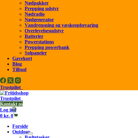
Nødpakker
Prepping udstyr
Nødradio
Nødgenerator
Vandrensning og væskeopbevaring
Overlevelsesudstyr
Batterier
Powerstations
Prepping powerbank
Solpaneler
Gavekort
Blog
Tilbud
Trustpilot
Trustpilot
Kontakt os
Log ind
0
kr.
0
Forside
Outdoor
Bæltetasker