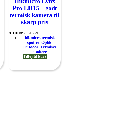
Hikmicro Lynx
Pro LH15 – godt
termisk kamera til
skarp pris
8.990
kr.
8.315
kr.
hikmicro termisk
spotter
,
Optik
,
Outdoor
,
Termiske
spottere
Tilføj til kurv