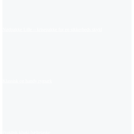
Nødpakke Lille – krisepakke for en sikkerheds skyld
Klassisk og handy rygsæk
Praktisk khaki bæltetaske