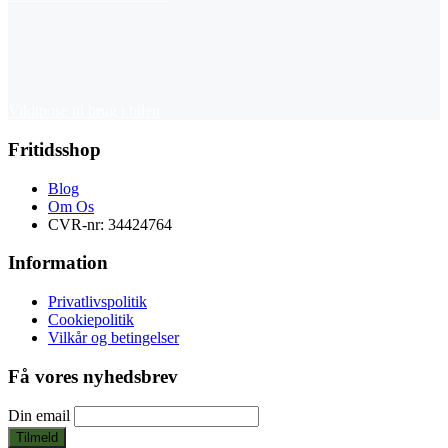
Vildtpose til brug i bilen
Fritidsshop
Blog
Om Os
CVR-nr: 34424764
Information
Privatlivspolitik
Cookiepolitik
Vilkår og betingelser
Få vores nyhedsbrev
Din email
Tilmeld