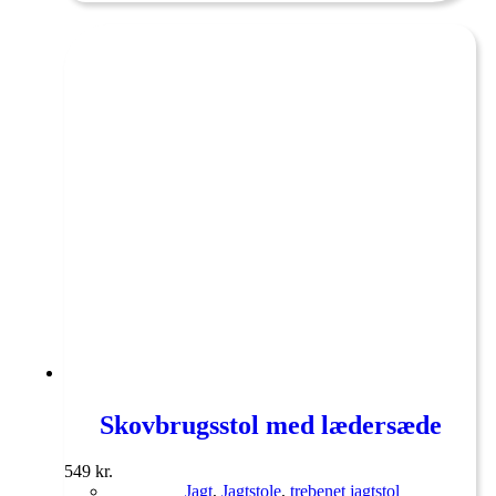
Skovbrugsstol med lædersæde
549
kr.
Jagt
,
Jagtstole
,
trebenet jagtstol