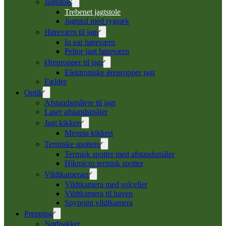
Jagtstole
Trebenet jagtstole
Jagtstol med rygsæk
Høreværn til jagt
In ear høreværn
Peltor jagt høreværn
Ørepropper til jagt
Elektroniske ørepropper jagt
Fælder
Optik
Afstandsmålere til jagt
Laser afstandsmåler
Jagt kikkert
Meopta kikkert
Termiske spottere
Termisk spotter med afstandsmåler
Hikmicro termisk spotter
Vildtkameraer
Vildtkamera med solceller
Vildtkamera til haven
Spypoint vildtkamera
Prepping
Nødpakker