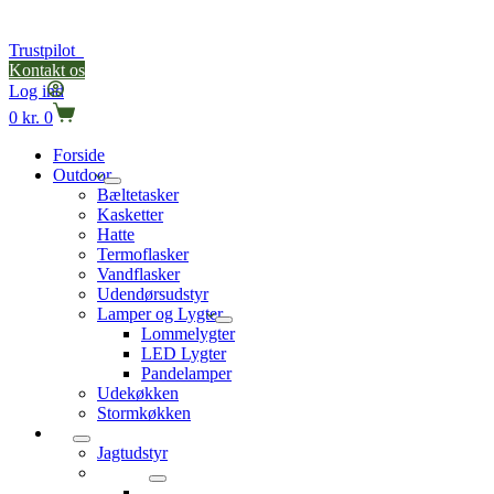
Trustpilot
Kontakt os
Log ind
0
kr.
0
Forside
Outdoor
Bæltetasker
Kasketter
Hatte
Termoflasker
Vandflasker
Udendørsudstyr
Lamper og Lygter
Lommelygter
LED Lygter
Pandelamper
Udekøkken
Stormkøkken
Jagt
Jagtudstyr
Jagtstole
Trebenet jagtstole