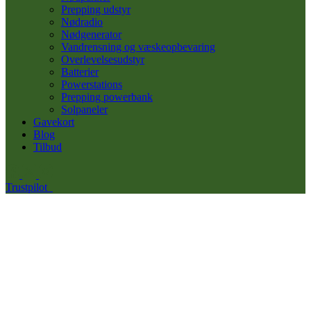
Prepping udstyr
Nødradio
Nødgenerator
Vandrensning og væskeopbevaring
Overlevelsesudstyr
Batterier
Powerstations
Prepping powerbank
Solpaneler
Gavekort
Blog
Tilbud
Trustpilot