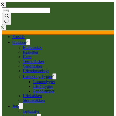
Forside
Outdoor
Bæltetasker
Kasketter
Hatte
Termoflasker
Vandflasker
Udendørsudstyr
Lamper og Lygter
Lommelygter
LED Lygter
Pandelamper
Udekøkken
Stormkøkken
Jagt
Jagtudstyr