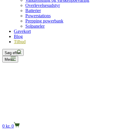
Vandrensning og væskeopbevaring
Overlevelsesudstyr
Batterier
Powerstations
Prepping powerbank
Solpaneler
Gavekort
Blog
Tilbud
Søg efter
Menu
0
kr.
0