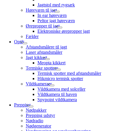
Jagtstol med rygsæk
Høreværn til jagt
In ear høreværn
Peltor jagt høreværn
Ørepropper til jagt
Elektroniske ørepropper jagt
Fælder
Optik
Afstandsmålere til jagt
Laser afstandsmåler
Jagt kikkert
Meopta kikkert
Termiske spottere
Termisk spotter med afstandsmåler
Hikmicro termisk spotter
Vildtkameraer
Vildtkamera med solceller
Vildtkamera til haven
Spypoint vildtkamera
Prepping
Nødpakker
Prepping udstyr
Nødradio
Nødgenerator