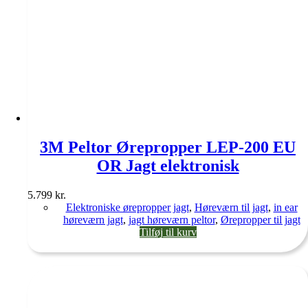
3M Peltor Ørepropper LEP-200 EU
OR Jagt elektronisk
5.799
kr.
Elektroniske ørepropper jagt
,
Høreværn til jagt
,
in ear
høreværn jagt
,
jagt høreværn peltor
,
Ørepropper til jagt
Tilføj til kurv