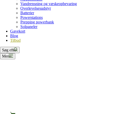
Vandrensning og væskeopbevaring
Overlevelsesudstyr
Batterier
Powerstations
Prepping powerbank
Solpaneler
Gavekort
Blog
Tilbud
Søg efter
Menu
Indkøbskurv