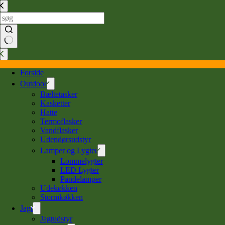
Spring
til
indhold
Ingen
resultater
Forside
Outdoor
Bæltetasker
Kasketter
Hatte
Termoflasker
Vandflasker
Udendørsudstyr
Lamper og Lygter
Lommelygter
LED Lygter
Pandelamper
Udekøkken
Stormkøkken
Jagt
Jagtudstyr