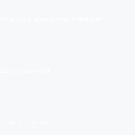
Nødpakke Lille – krisepakke for en sikkerheds skyld
Klassisk og handy rygsæk
Praktisk khaki bæltetaske