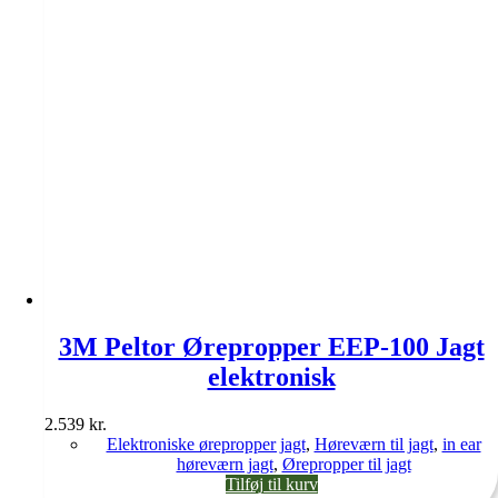
3M Peltor Ørepropper EEP-100 Jagt
elektronisk
2.539
kr.
Elektroniske ørepropper jagt
,
Høreværn til jagt
,
in ear
høreværn jagt
,
Ørepropper til jagt
Tilføj til kurv