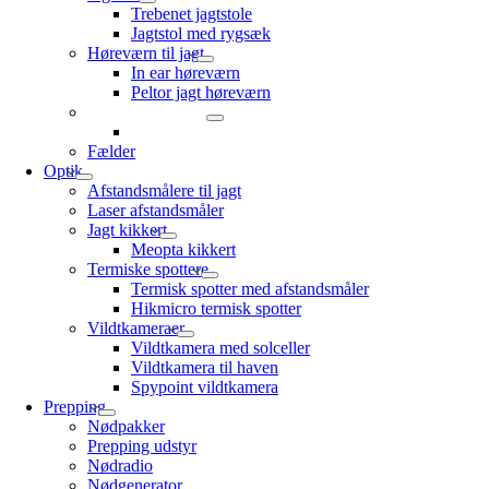
Trebenet jagtstole
Jagtstol med rygsæk
Høreværn til jagt
In ear høreværn
Peltor jagt høreværn
Ørepropper til jagt
Elektroniske ørepropper jagt
Fælder
Optik
Afstandsmålere til jagt
Laser afstandsmåler
Jagt kikkert
Meopta kikkert
Termiske spottere
Termisk spotter med afstandsmåler
Hikmicro termisk spotter
Vildtkameraer
Vildtkamera med solceller
Vildtkamera til haven
Spypoint vildtkamera
Prepping
Nødpakker
Prepping udstyr
Nødradio
Nødgenerator