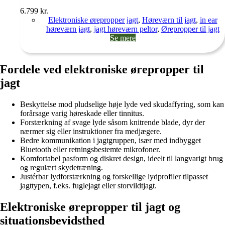
6.799
kr.
Elektroniske ørepropper jagt
,
Høreværn til jagt
,
in ear
høreværn jagt
,
jagt høreværn peltor
,
Ørepropper til jagt
Se mere
Fordele ved elektroniske ørepropper til
jagt
Beskyttelse mod pludselige høje lyde ved skudaffyring, som kan
forårsage varig høreskade eller tinnitus.​
Forstærkning af svage lyde såsom knitrende blade, dyr der
nærmer sig eller instruktioner fra medjægere.​
Bedre kommunikation i jagtgruppen, især med indbygget
Bluetooth eller retningsbestemte mikrofoner.​
Komfortabel pasform og diskret design, ideelt til langvarigt brug
og regulært skydetræning.​
Justérbar lydforstærkning og forskellige lydprofiler tilpasset
jagttypen, f.eks. fuglejagt eller storvildtjagt.​
Elektroniske ørepropper til jagt og
situationsbevidsthed