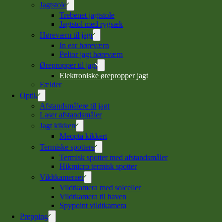
Jagtstole
Trebenet jagtstole
Jagtstol med rygsæk
Høreværn til jagt
In ear høreværn
Peltor jagt høreværn
Ørepropper til jagt
Elektroniske ørepropper jagt
Fælder
Optik
Afstandsmålere til jagt
Laser afstandsmåler
Jagt kikkert
Meopta kikkert
Termiske spottere
Termisk spotter med afstandsmåler
Hikmicro termisk spotter
Vildtkameraer
Vildtkamera med solceller
Vildtkamera til haven
Spypoint vildtkamera
Prepping