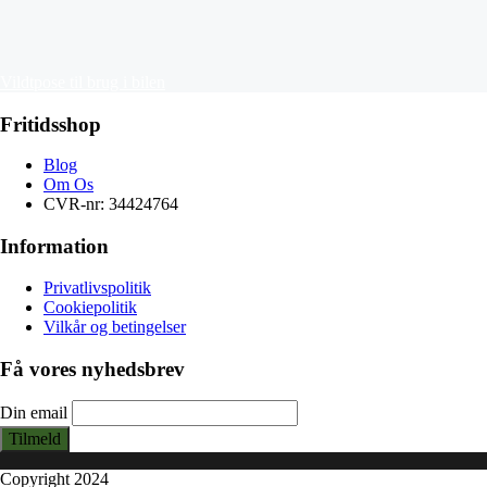
Vildtpose til brug i bilen
Fritidsshop
Blog
Om Os
CVR-nr: 34424764
Information
Privatlivspolitik
Cookiepolitik
Vilkår og betingelser
Få vores nyhedsbrev
Din email
Tilmeld
Copyright 2024