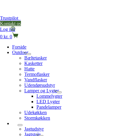
Trustpilot
Kontakt os
Log ind
Indkøbskurv
0
kr.
0
Forside
Outdoor
Bæltetasker
Kasketter
Hatte
Termoflasker
Vandflasker
Udendørsudstyr
Lamper og Lygter
Lommelygter
LED Lygter
Pandelamper
Udekøkken
Stormkøkken
Jagt
Jagtudstyr
Jagtstole