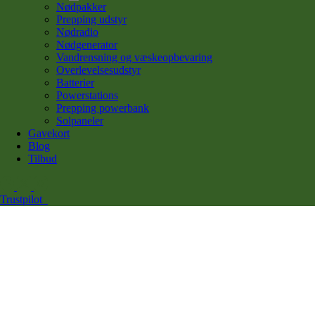
Nødpakker
Prepping udstyr
Nødradio
Nødgenerator
Vandrensning og væskeopbevaring
Overlevelsesudstyr
Batterier
Powerstations
Prepping powerbank
Solpaneler
Gavekort
Blog
Tilbud
Trustpilot